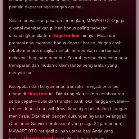
pemain dapat terjaga dengan optimal.
Selain menyajikan pasaran terlengkap, MAWARTOTO juga
dikenal memberikan pilihan bonus paling terbesar
dibandingkan platform
togel online
lainnya. Mulai dari
promosi new member, bonus deposit harian, hingga cash
rebate menarik disajikan untuk memberikan nilai tambah
maksimal bagi para member. Seluruh promo dirancang agar
transparan dan mudah diklaim tanpa persyaratan yang
menyulitkan.
Kecepatan dan kenyamanan transaksi menjadi prioritas
utama di
situs toto
ini. Didukung oleh sistem pembayaran
serba cepat—mulai dari transfer bank lokal hingga e-wallet—
proses deposit dan withdraw dapat diproses dalam hitungan
menit saja. Ditambah dengan dukungan layanan pelanggan
(Customer Service) profesional yang siaga 24 jam penuh,
MAWARTOTO menjadi pilihan utama bagi Anda yang
mencari
bandar togel
berkualitas dan terpercaya.