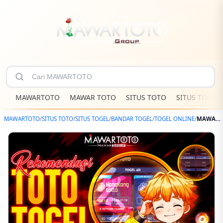
MAWARTOTO
MAWAR TOTO
SITUS TOTO
SITUS TOGEL
MAWARTOTO
/
SITUS TOTO
/
SITUS TOGEL
/
BANDAR TOGEL
/
TOGEL ONLINE
/
MAWARTOTO : Fuerza Latina Situs Toto Resmi & Bandar Togel Online Bonus Terbesar