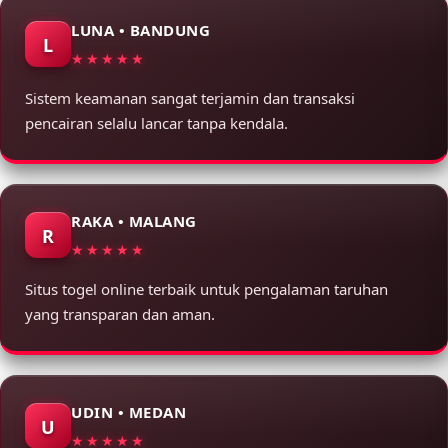
LUNA • BANDUNG
L
★★★★★
Sistem keamanan sangat terjamin dan transaksi
pencairan selalu lancar tanpa kendala.
RAKA • MALANG
R
★★★★★
Situs togel online terbaik untuk pengalaman taruhan
yang transparan dan aman.
UDIN • MEDAN
U
★★★★★