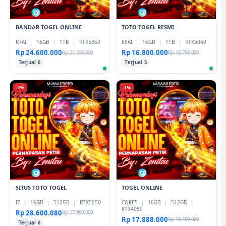
BANDAR TOGEL ONLINE
TOTO TOGEL RESMI
R7AI
|
16GB
|
1TB
|
RTX5060
R5AI
|
16GB
|
1TB
|
RTX5060
Rp 24.600.000
Rp 16.800.000
Rp 21.399.000
Rp 19.799.000
Terjual 6
Terjual 5
-1%
-1%
SITUS TOTO TOGEL
TOGEL ONLINE
I7
|
16GB
|
512GB
|
RTX5050
CORE5
|
16GB
|
512GB
|
RTX4050
Rp 28.600.080
Rp 27.999.000
Rp 17.888.000
Rp 18.499.000
Terjual 6