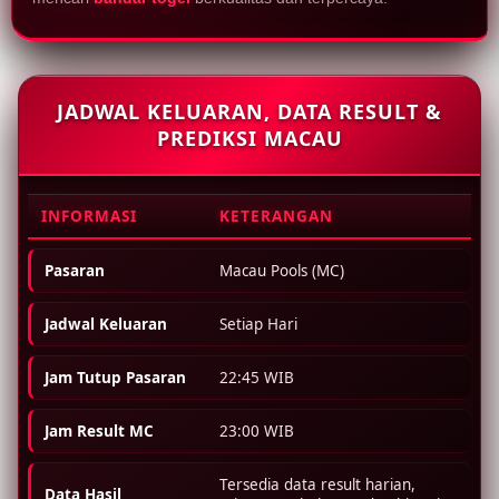
JADWAL KELUARAN, DATA RESULT &
PREDIKSI MACAU
INFORMASI
KETERANGAN
Pasaran
Macau Pools (MC)
Jadwal Keluaran
Setiap Hari
Jam Tutup Pasaran
22:45 WIB
Jam Result MC
23:00 WIB
Tersedia data result harian,
Data Hasil