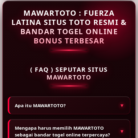
MAWARTOTO : FUERZA
LATINA SITUS TOTO RESMI &
BANDAR TOGEL ONLINE
BONUS TERBESAR
( FAQ ) SEPUTAR SITUS
MAWARTOTO
▼
Apa itu MAWARTOTO?
Mengapa harus memilih MAWARTOTO
▼
sebagai bandar togel online terpercaya?